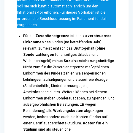
soll sie sich künftig automatisch jährlich um den
Inflationsfaktor erhöhen. Für dieses Vorhaben ist die
erforderliche Beschlussfassung im Parlament für Juli
vorgesehen.
Für die
Zuverdienstgrenze
ist das
zu versteuernde
Einkommen
des Kindes (im betreffenden Jahr)
relevant, zumeist einfach das Bruttogehalt (
ohne
Sonderzahlungen
für anteiliges Urlaubs- und
Weihnachtsgeld)
minus Sozialversicherungsbeiträge
.
Nicht zum für die Zuverdienstgrenze maßgeblichen
Einkommen des Kindes zählen Waisenpensionen,
Lehrlingsentschädigungen und steuerfreie Bezüge
(Studienbeihilfe, Kinderbetreuungsgeld,
Arbeitslosengeld, etc). Weiters können bei diesem
Einkommen (neben Sonderausgaben, zB Spenden, und
außergewöhnlichen Belastungen, zB wegen
Behinderung) alle
Werbungskosten
abgezogen
werden, insbesondere auch die Kosten für das auf
einen Beruf ausgerichtete Studium.
Kosten für ein
Studium
sind als steuerliche