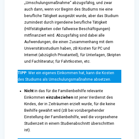
„Umschulungsmaßnahme“ abzugsfähig, und zwar
auch dann, wenn vor Beginn des Studiums nie eine
berufliche Tätigkeit ausgeübt wurde, aber das Studium
zumindest durch irgendeine berufliche Tätigkeit
(Hilfstätigkeiten oder fallweise Beschäftigungen)
mitfinanziert wird. Abzugsfähig sind dabei alle
Aufwendungen, die einen Zusammenhang mit dem
Universitätsstudium haben, zB Kosten für PC und
Internet (abzüglich Privatanteil), für Unterlagen, Skripten
und Fachliteratur, für Fahrtkosten, etc.
TIPP
: Wer ein eigenes Einkommen hat, kann die Kosten
des Studiums als Umschulungsmaßnahme absetzen.
Nicht
in das für die Familienbeihilfe relevante
Einkommen
einzubeziehen
ist jener Verdienst des
Kindes, der in Zeiträumen erzielt wurde, für die keine
Beihilfe gewährt wird (zB bei vorübergehender
Einstellung der Familienbeihilfe, weil die vorgesehene
Studienzeit in einem Studienabschnitt überschritten
ist).