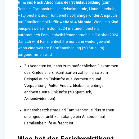
Hinweis
:
Nach Abschluss der Schulausbildung
(zum
Beispiel Gymnasium, Handelsakademie, Handelsschule,
HTL) besteht auch für bereits volljährige Kinder Anspruch
auf Familienbeihilfe
für
weitere 4 Monate.
Wenn ein Kind
beispielsweise im Juni 2024 maturiert, besteht
automatisch Familienbeihilfenanspruch bis Oktober 2024.
Danach wird Familienbeihilfe nur dann weiter gewährt,
wenn eine weitere Berufsausbildung (zB Studium)
aufgenommen wird.
Zu beachten ist, dass zum maßgeblichen Einkommen
des Kindes alle Einkunftsarten zählen, also zum
Beispiel auch Einkünfte aus Vermietung und
Verpachtung. Außer Ansatz bleiben allerdings
endbesteuerte Einkünfte (zB Sparbuch,
Aktiendividenden).
Kinderabsetzbetrag und Familienbonus Plus stehen
uneingeschränkt zu, solange ein Anspruch auf
Familienbeihilfe aufrecht ist.
Was hat der Ferialpraktikant