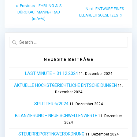
Beitragsnavigation
Previous
Previous:
LEHRLING ALS
Next
Next:
ENTWURF EINES
post:
BÜROKAUFMANN/-FRAU
post:
TELEARBEITSGESETZES
(m/w/d)
Search
for:
NEUESTE BEITRÄGE
LAST MINUTE – 31.12.2024
11. Dezember 2024
AKTUELLE HÖCHSTGERICHTLICHE ENTSCHEIDUNGEN
11.
Dezember 2024
SPLITTER 6/2024
11. Dezember 2024
BILANZIERUNG – NEUE SCHWELLENWERTE
11. Dezember
2024
STEUERREPORTINGVERORDNUNG
11. Dezember 2024