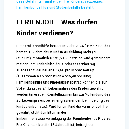
dass Gefahr für Familienbeihilfe, Kinderabsetzbetrag,
Familienbonus Plus und Studienbeihilfe besteht.
FERIENJOB – Was dürfen
Kinder verdienen?
Die
Familienbeihilfe
beträgt im Jahr 2024 für ein Kind, das
bereits 19 Jahre alt ist und in Ausbildung steht (zB
Studium), monatlich
€ 191,60
. Zusätzlich wird
g
emeinsam
mit der Familienbeihilfe der
Kinderabsetzbetrag
ausgezahlt, der heuer
€ 67,80
pro Monat beträgt
(zusammen also monatlich
€ 259,40
pro Kind).
Familienbeihilfe und Kinderabsetzbetrag können bis zur
Vollendung des 24. Lebensjahres des Kindes gewährt
werden (in einigen Konstellationen bis zur Vollendung des
25. Lebensjahres, bei einer gravierenden Behinderung des
Kindes unbefristet). Wird für ein Kind die Familienbeihilfe
gewährt, steht den Eltern in der
Einkommensteuerveranlagung der
Familienbonus Plus
zu.
Pro Kind, das bereits 18 Jahre alt ist, beträgt der