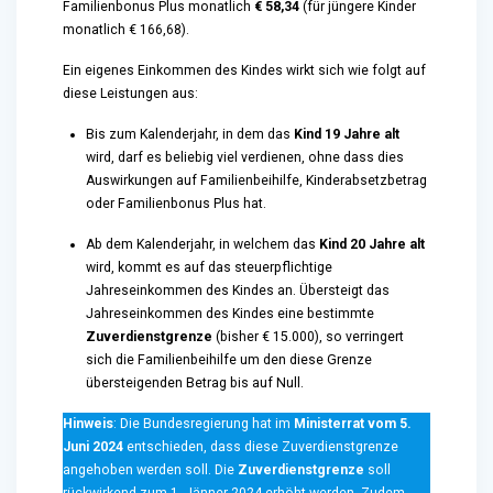
Familienbonus Plus monatlich
€ 58,34
(für jüngere Kinder
monatlich € 166,68).
Ein eigenes Einkommen des Kindes wirkt sich wie folgt auf
diese Leistungen aus:
Bis zum Kalenderjahr, in dem das
Kind 19 Jahre alt
wird, darf es beliebig viel verdienen, ohne dass dies
Auswirkungen auf Familienbeihilfe, Kinderabsetzbetrag
oder Familienbonus Plus hat.
Ab dem Kalenderjahr, in welchem das
Kind 20 Jahre alt
wird, kommt es auf das steuerpflichtige
Jahreseinkommen des Kindes an. Übersteigt das
Jahreseinkommen des Kindes eine bestimmte
Zuverdienstgrenze
(bisher € 15.000), so verringert
sich die Familienbeihilfe um den diese Grenze
übersteigenden Betrag bis auf Null.
Hinweis
: Die Bundesregierung hat im
Ministerrat vom 5.
Juni 2024
entschieden, dass diese Zuverdienstgrenze
angehoben werden soll. Die
Zuverdienstgrenze
soll
rückwirkend zum 1. Jänner 2024 erhöht werden. Zudem