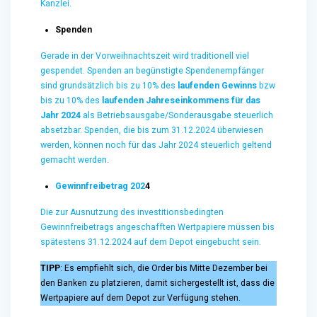
Kanzlei.
Spenden
Gerade in der Vorweihnachtszeit wird traditionell viel
gespendet. Spenden an begünstigte Spendenempfänger
sind grundsätzlich bis zu 10% des
laufenden Gewinns
bzw
bis zu 10% des
laufenden Jahreseinkommens für das
Jahr 2024
als Betriebsausgabe/Sonderausgabe steuerlich
absetzbar. Spenden, die bis zum 31.12.2024 überwiesen
werden, können noch für das Jahr 2024 steuerlich geltend
gemacht werden.
Gewinnfreibetrag
202
4
Die zur Ausnutzung des investitionsbedingten
Gewinnfreibetrags angeschafften Wertpapiere müssen bis
spätestens 31.12.2024 auf dem Depot eingebucht sein.
TIPP
: Es empfiehlt sich, die Order bis Mitte Dezember bei
den Banken zu platzieren, damit sichergestellt ist, dass die
Wertpapiere auf dem Depot zur Verfügung stehen.