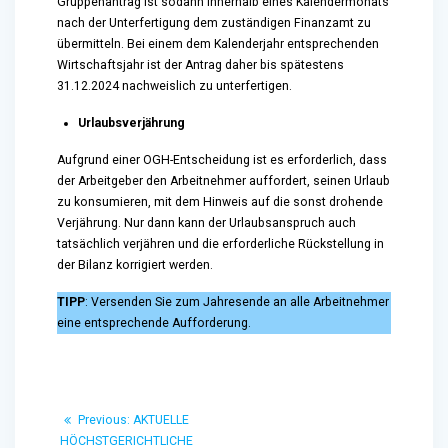
Gruppenantrag ist sodann innerhalb eines Kalendermonats
nach der Unterfertigung dem zuständigen Finanzamt zu
übermitteln. Bei einem dem Kalenderjahr entsprechenden
Wirtschaftsjahr ist der Antrag daher bis spätestens
31.12.2024 nachweislich zu unterfertigen.
Urlaubsverjährung
Aufgrund einer OGH-Entscheidung ist es erforderlich, dass
der Arbeitgeber den Arbeitnehmer auffordert, seinen Urlaub
zu konsumieren, mit dem Hinweis auf die sonst drohende
Verjährung. Nur dann kann der Urlaubsanspruch auch
tatsächlich verjähren und die erforderliche Rückstellung in
der Bilanz korrigiert werden.
TIPP
: Versenden Sie zum Jahresende an alle Arbeitnehmer
eine entsprechende Aufforderung.
Beitragsnavigation
Previous
Previous:
AKTUELLE
post:
HÖCHSTGERICHTLICHE