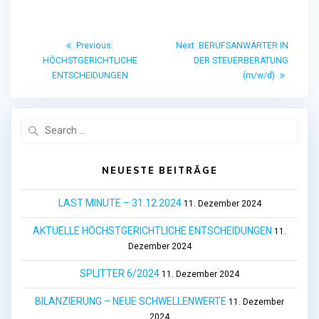
Beitragsnavigation
Previous
Next
Previous:
Next:
BERUFSANWÄRTER IN
post:
post:
HÖCHSTGERICHTLICHE
DER STEUERBERATUNG
ENTSCHEIDUNGEN
(m/w/d)
Search
for:
NEUESTE BEITRÄGE
LAST MINUTE – 31.12.2024
11. Dezember 2024
AKTUELLE HÖCHSTGERICHTLICHE ENTSCHEIDUNGEN
11.
Dezember 2024
SPLITTER 6/2024
11. Dezember 2024
BILANZIERUNG – NEUE SCHWELLENWERTE
11. Dezember
2024