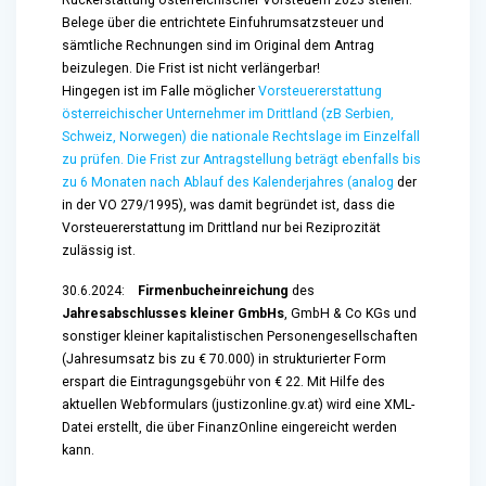
Belege über die entrichtete Einfuhrumsatzsteuer und
sämtliche Rechnungen sind im Original dem Antrag
beizulegen. Die Frist ist nicht verlängerbar!
Hingegen ist im Falle möglicher
Vorsteuererstattung
österreichischer Unternehmer im Drittland (zB Serbien,
Schweiz, Norwegen) die nationale Rechtslage im Einzelfall
zu prüfen. Die Frist zur Antragstellung beträgt ebenfalls bis
zu 6 Monaten nach Ablauf des Kalenderjahres (analog
der
in der VO 279/1995), was damit begründet ist, dass die
Vorsteuererstattung im Drittland nur bei Reziprozität
zulässig ist.
30.6.2024:
Firmenbucheinreichung
des
Jahresabschlusses kleiner GmbHs
, GmbH & Co KGs und
sonstiger kleiner kapitalistischen Personengesellschaften
(Jahresumsatz bis zu € 70.000) in strukturierter Form
erspart die Eintragungsgebühr von € 22. Mit Hilfe des
aktuellen Webformulars (justizonline.gv.at) wird eine XML-
Datei erstellt, die über FinanzOnline eingereicht werden
kann.