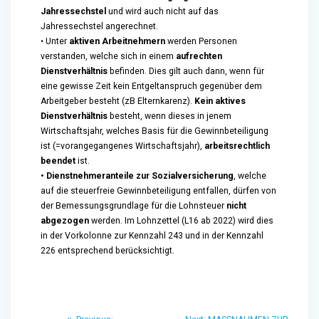
Jahressechstel
und wird auch nicht auf das
Jahressechstel angerechnet.
• Unter
aktiven Arbeitnehmern
werden Personen
verstanden, welche sich in einem
aufrechten
Dienstverhältnis
befinden. Dies gilt auch dann, wenn für
eine gewisse Zeit kein Entgeltanspruch gegenüber dem
Arbeitgeber besteht (zB Elternkarenz).
Kein aktives
Dienstverhältnis
besteht, wenn dieses in jenem
Wirtschaftsjahr, welches Basis für die Gewinnbeteiligung
ist (=vorangegangenes Wirtschaftsjahr),
arbeitsrechtlich
beendet
ist.
• Dienstnehmeranteile zur Sozialversicherung
, welche
auf die steuerfreie Gewinnbeteiligung entfallen, dürfen von
der Bemessungsgrundlage für die Lohnsteuer
nicht
abgezogen
werden. Im Lohnzettel (L16 ab 2022) wird dies
in der Vorkolonne zur Kennzahl 243 und in der Kennzahl
226 entsprechend berücksichtigt.
Beitragsnavigation
Previous
Next